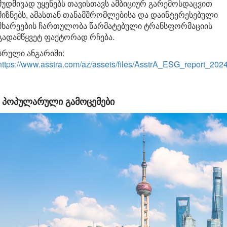
მუდმივად უყენებს თავისთავს ამბიციურ გარემოსდაცვით
მიზნებს, ამასთან თანამშრომლებისა და დაინტერესებული
მხარეების ჩართულობა წარმატებული ტრანსფორმაციის
გადამწყვეტ ფაქტორად რჩება.
სრული ანგარიში:
https://www.asstra.com/az/assets/files/AsstrA_ESG_report_2024
ᲞᲝᲞᲣᲚᲐᲠᲣᲚᲘ ᲒᲐᲛᲝᲪᲔᲛᲔᲑᲘ