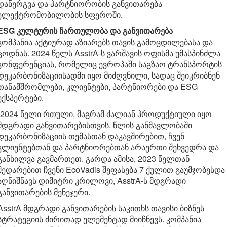
დანერგვა და პარტნიორობის განვითარება
ელექტრომობილობის სფეროში.
ESG
კულტურის
ჩართულობა
და
განვითარება
კომპანია აქტიურად აზიარებს თავის გამოცდილებასა და
ცოდნას. 2024 წელს AsstrA-ს ვარშავის ოფისმა უმასპინძლა
კონფერენციას, რომელიც ევროპაში საგზაო ტრანსპორტის
დეკარბონიზაციისადმი იყო მიძღვნილი, სადაც შეიკრიბნენ
თანამშრომლები, კლიენტები, პარტნიორები და ESG
ექსპერტები.
„2024 წელი რთული, მაგრამ ძალიან პროდუქტიული იყო
მდგრადი განვითარებისთვის. წლის განმავლობაში
დეკარბონიზაციის თემასთან დაკავშირებით, ჩვენ
კლიენტებთან და პარტნიორებთან არაერთი შეხვედრა და
განხილვა გავმართეთ. გარდა ამისა, 2023 წელთან
შედარებით ჩვენი EcoVadis შეფასება 7 ქულით გაუმჯობესდა 
აღნიშნავს დიმიტრი კრილოვი, AsstrA-ს მდგრადი
განვითარების მენეჯერი.
AsstrA მდგრადი განვითარების საკითხს თავისი ბიზნეს
სტრატეგიის ძირითად ელემენტად მიიჩნევს. კომპანია