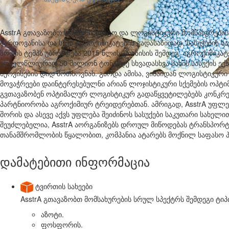
AsstrA გთავაზობთ სატრანსპორტო და ლოგისტიკური მომსახურების
შარდოვანისა და სხვა აგროქიმიკატების გადასაზიდად. სასუქების ს
ზრდის ტემპს უბრუნდება 2015 წლის კრიზისის შემდეგ. აგროქიმიკატ
ყოველწლიურად 50 მილიონ ტონამდე სხვადასხვა სახის სასუქის ექ
სერვისების დიდ მოთხოვნას. გარდა ამისა, ვინაიდან ლოგისტიკურ
მოვაჭრეები დაინტერესებულნი არიან ლოჯისტიკური სქემების ოპტი
გვთავაზობენ ოპტიმალურ ლოგისტიკურ გადაწყვეტილებებს კონკრეტუ
პარტნიორობა აგროქიმიურ ტრეიდერებთან. ამრიგად, AsstrA უფლ
შორის და ასევე აქვს უფლება შეიძინოს სასუქები საკუთარი სახელით
შეუძლებელია, AsstrA აორგანიზებს დროულ მიწოდებას ტრანსპორტ
თანამშრომლობის წყალობით, კომპანია ატარებს მოქნილ საფასო პ
დამატებითი ინფორმაცია
✅
ტვირთის სახეები
AsstrA გთავაზობთ მომსახურების სრულ სპექტრს შემდეგი ტი
აზოტი.
ფოსფორის.