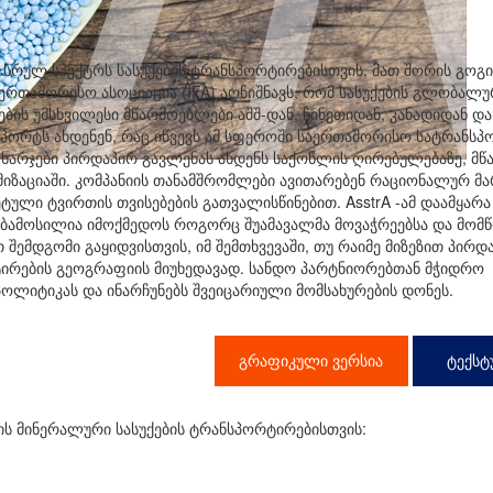
 სრულ სპექტრს სასუქების ტრანსპორტირებისთვის, მათ შორის გოგ
აერთაშორისო ასოციაცია (IFA) აღნიშნავს, რომ სასუქების გლობალუ
ების უმსხვილესი მწარმოებლები აშშ-დან, ჩინეთიდან, კანადიდან დ
სპორტს ახდენენ, რაც იწვევს ამ სფეროში საერთაშორისო სატრანს
ი ხარჯები პირდაპირ გავლენას ახდენს საქონლის ღირებულებაზე, მ
მიზაციაში. კომპანიის თანამშრომლები ავითარებენ რაციონალურ მ
ლი ტვირთის თვისებების გათვალისწინებით. AsstrA -ამ დაამყარა
ებამოსილია იმოქმედოს როგორც შუამავალმა მოვაჭრეებსა და მომ
 შემდგომი გაყიდვისთვის, იმ შემთხვევაში, თუ რაიმე მიზეზით პირდ
ირების გეოგრაფიის მიუხედავად. სანდო პარტნიორებთან მჭიდრო
ოლიტიკას და ინარჩუნებს შვეიცარიული მომსახურების დონეს.
გრაფიკული ვერსია
ტექსტ
პის მინერალური სასუქების ტრანსპორტირებისთვის: