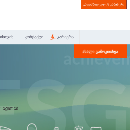
ᲒᲐᲓᲐᲛᲖᲘᲓᲕᲔᲚᲘᲡ ᲙᲐᲑᲘᲜᲔᲢᲘ
ᲘᲡᲗᲕᲘᲡ
ᲙᲝᲜᲢᲐᲥᲢᲘ
ᲙᲐᲠᲘᲔᲠᲐ
ᲐᲮᲐᲚᲘ ᲒᲐᲛᲝᲙᲘᲗᲮᲕᲐ
logistics