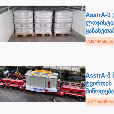
AsstrA-ს 
ლოჯისტი
ყაზახეთა
ASSTRA ᲐᲛᲑᲔᲑᲘ
AsstrA-მ 
ტვირთის
მიწოდებ
ASSTRA ᲐᲛᲑᲔᲑᲘ