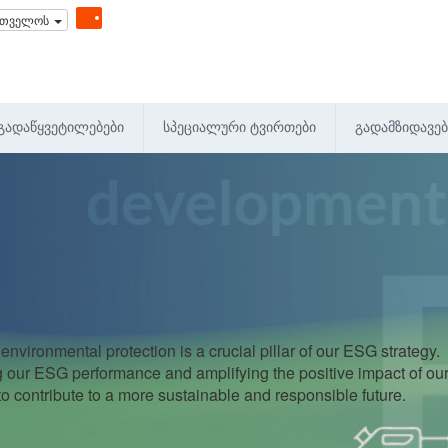
რთველოს
ᲒᲐᲓᲐᲬᲧᲕᲔᲢᲘᲚᲔᲑᲔᲑᲘ
ᲡᲞᲔᲪᲘᲐᲚᲣᲠᲘ ᲢᲕᲘᲠᲗᲔᲑᲘ
ᲒᲐᲓᲐᲛᲖᲘᲓᲐᲕᲔᲑ
 environmental protection is a crucial pillar of our ESG strategy.
our ESG performance and amplifying the positive impact of our 
o contribute to a more sustainable and responsible future.