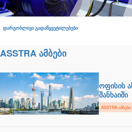
ᲓᲐᲠᲒᲝᲑᲚᲘᲕᲘ ᲒᲐᲓᲐᲬᲧᲕᲔᲢᲘᲚᲔᲑᲔᲑᲘ
ASSTRA ᲐᲛᲑᲔᲑᲘ
ოფისის ა
შანხაიში
ASSTRA ᲐᲛᲑᲔᲑᲘ