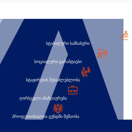
ᲡᲢᲐᲑᲘᲚᲣᲠᲘ ᲡᲐᲛᲡᲐᲮᲣᲠᲘ
ᲡᲝᲪᲘᲐᲚᲣᲠᲘ ᲒᲐᲠᲐᲜᲢᲘᲔᲑᲘ
ᲡᲢᲐᲟᲘᲠᲔᲑᲘᲡ ᲨᲔᲡᲐᲫᲚᲔᲑᲚᲝᲑᲐ
ᲦᲘᲠᲡᲔᲣᲚᲘ ᲐᲜᲐᲖᲦᲐᲣᲠᲔᲑᲐ
ᲞᲠᲝᲤᲔᲡᲘᲝᲜᲐᲚᲗᲐ ᲒᲣᲜᲓᲨᲘ ᲛᲣᲨᲐᲝᲑᲐ